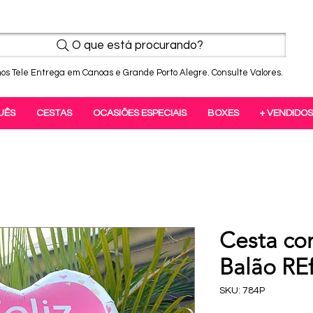
O que está procurando?
os Tele Entrega em Canoas e Grande Porto Alegre. Consulte Valores.
UÊS
CESTAS
OCASIÕES ESPECIAIS
BOXES
+ VENDIDOS
Cesta co
Balão REf
SKU: 784P