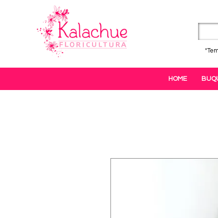
*Tem
HOME
BUQ