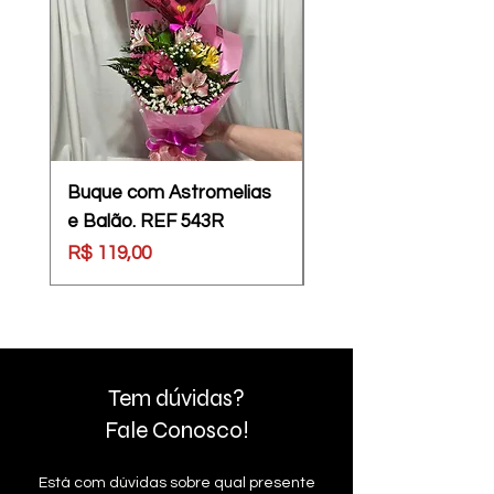
Buque com Astromelias
Café Especial Dia d
e Balão. REF 543R
Pais REF. 541M
Preço
Preço
R$ 119,00
R$ 196,00
Tem dúvidas?
Fale Conosco!
Está com dúvidas sobre qual presente