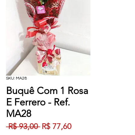
SKU: MA28
Buquê Com 1 Rosa
E Ferrero - Ref.
MA28
Preço
Preço
 R$ 93,00 
R$ 77,60