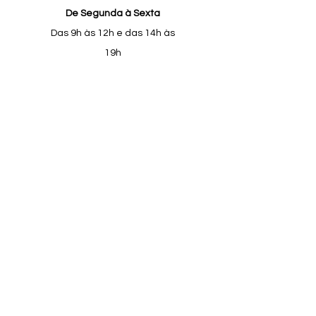
De Segunda à Sexta
Das 9h às 12h e das 14h às
19h
Sábados
Das 9h às 12h e das 14h às
18h